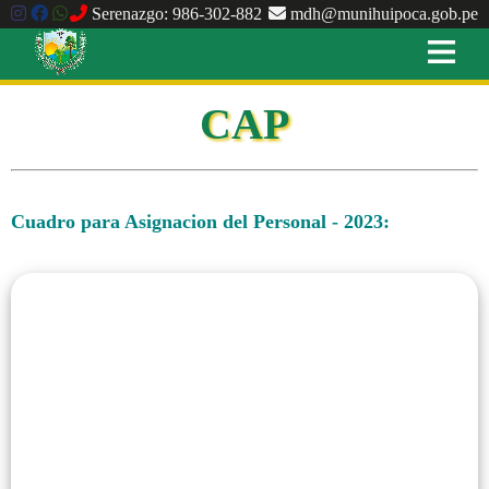
Serenazgo: 986-302-882
mdh@munihuipoca.gob.pe
CAP
Cuadro para Asignacion del Personal - 2023: